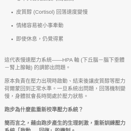
皮質醇 (Cortisol) 回落速度變慢
情緒容易被小事牽動
即使休息，仍覺得累
這代表慢速壓力系統——HPA 軸 (下丘腦－腦下垂體
－腎上腺軸) 的調節出問題。
原本負責在壓力出現時啟動、結束後讓皮質醇等壓力
荷爾蒙回到正常水準。一旦系統出問題，回落機制變
慢，身體就會長時間處於壓力狀態。
跑步為什麼能重新校準壓力系統？
簡而言之，藉由跑步產生的生理刺激，重新訓練壓力
系統「啟動 → 回復」的機制。