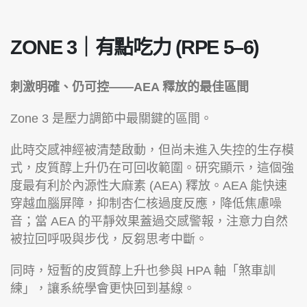
ZONE 3｜有點吃力 (RPE 5–6)
刺激明確、仍可控——AEA 釋放的最佳區間
Zone 3 是壓力調節中最關鍵的區間。
此時交感神經被清楚啟動，但尚未進入失控的生存模
式，皮質醇上升仍在可回收範圍。研究顯示，這個強
度最有利於內源性大麻素 (AEA) 釋放。AEA 能快速
穿越血腦屏障，抑制杏仁核過度反應，降低焦慮噪
音；當 AEA 的平靜效果蓋過交感警報，注意力自然
被拉回呼吸與步伐，反芻思考中斷。
同時，短暫的皮質醇上升也參與 HPA 軸「煞車訓
練」，讓系統學會更快回到基線。