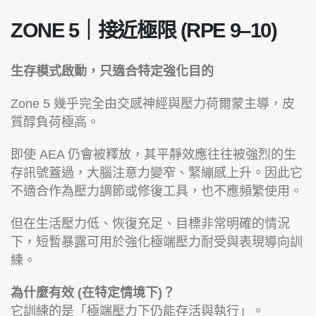
ZONE 5｜接近極限 (RPE 9–10)
生存模式啟動，只適合特定強化目的
Zone 5 幾乎完全由交感神經與壓力荷爾蒙主導，皮
質醇負荷極高。
即使 AEA 仍會被釋放，其平靜效應往往被強烈的生
存訊號蓋過，大腦注意力變窄、緊繃感上升。因此它
不適合作為壓力調節或修復工具，也不應頻繁使用。
但在生活壓力低、恢復充足、目標非常明確的情況
下，短暫暴露可用於強化極端壓力耐受與表現導向訓
練。
為什麼有效 (在特定情境下)？
它訓練的是「極端壓力下仍能存活與執行」。