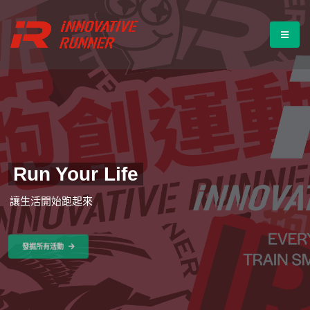
Run Your Life
讓
生
活
開
始
跑
起
來
發掘所有活動