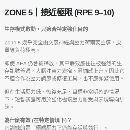
ZONE 5｜接近極限 (RPE 9–10)
生存模式啟動，只適合特定強化目的
Zone 5 幾乎完全由交感神經與壓力荷爾蒙主導，皮
質醇負荷極高。
即使 AEA 仍會被釋放，其平靜效應往往被強烈的生
存訊號蓋過，大腦注意力變窄、緊繃感上升。因此它
不適合作為壓力調節或修復工具，也不應頻繁使用。
但在生活壓力低、恢復充足、目標非常明確的情況
下，短暫暴露可用於強化極端壓力耐受與表現導向訓
練。
為什麼有效 (在特定情境下)？
它訓練的是「極端壓力下仍能存活與執行」。