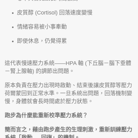
皮質醇 (Cortisol) 回落速度變慢
情緒容易被小事牽動
即使休息，仍覺得累
這代表慢速壓力系統——HPA 軸 (下丘腦－腦下垂體
－腎上腺軸) 的調節出問題。
原本負責在壓力出現時啟動、結束後讓皮質醇等壓力
荷爾蒙回到正常水準。一旦系統出問題，回落機制變
慢，身體就會長時間處於壓力狀態。
跑步為什麼能重新校準壓力系統？
簡而言之，藉由跑步產生的生理刺激，重新訓練壓力
系統「啟動 → 回復」的機制。