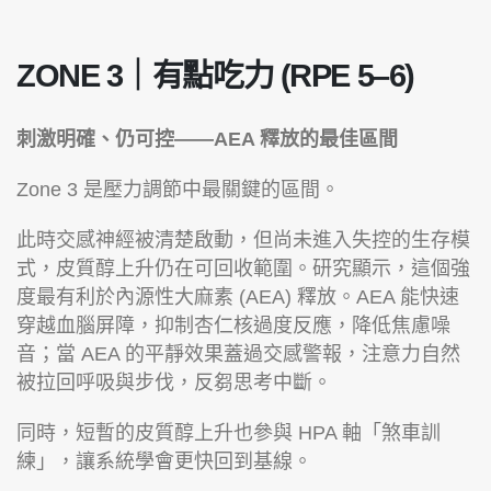
ZONE 3｜有點吃力 (RPE 5–6)
刺激明確、仍可控——AEA 釋放的最佳區間
Zone 3 是壓力調節中最關鍵的區間。
此時交感神經被清楚啟動，但尚未進入失控的生存模
式，皮質醇上升仍在可回收範圍。研究顯示，這個強
度最有利於內源性大麻素 (AEA) 釋放。AEA 能快速
穿越血腦屏障，抑制杏仁核過度反應，降低焦慮噪
音；當 AEA 的平靜效果蓋過交感警報，注意力自然
被拉回呼吸與步伐，反芻思考中斷。
同時，短暫的皮質醇上升也參與 HPA 軸「煞車訓
練」，讓系統學會更快回到基線。