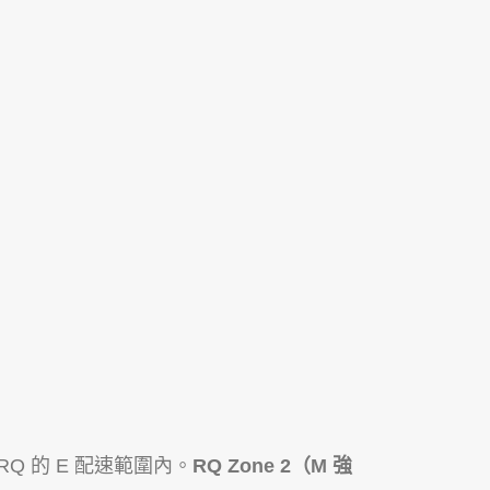
RQ 的 E 配速範圍內。
RQ Zone 2（M 強