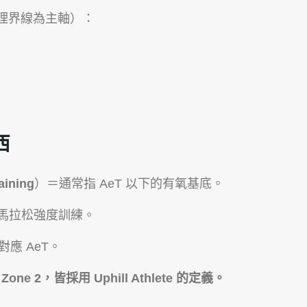
生理界線為主軸）：
西
ining
）＝通常指 AeT 以下的有氧基底。
屬於馬拉松強度訓練。
緣對應 AeT。
Zone 2，皆採用 Uphill Athlete 的定義。