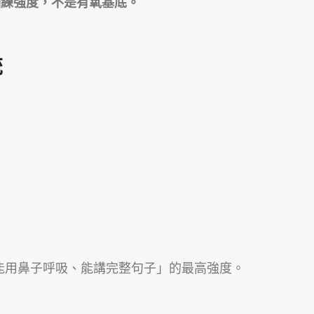
速訓練強度，不是有氧基底。
統
是「還能用鼻子呼吸、能講完整句子」的最高強度。