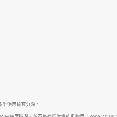
研究，多半使用這套分類。
中強度區間，並不是社群常說的低強度「Zone 2 traini